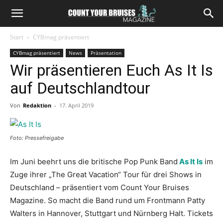
Start
CYBmag präsentiert
CYBmag präsentiert
News
Präsentation
Wir präsentieren Euch As It Is
auf Deutschlandtour
Von
Redaktion
-
17. April 2019
Foto: Pressefreigabe
Im Juni beehrt uns die britische Pop Punk Band
As It Is
im
Zuge ihrer „The Great Vacation“ Tour für drei Shows in
Deutschland – präsentiert vom Count Your Bruises
Magazine. So macht die Band rund um Frontmann Patty
Walters in Hannover, Stuttgart und Nürnberg Halt. Tickets