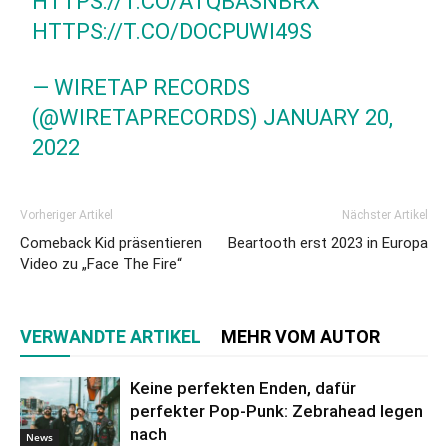
HTTPS://T.CO/ATQBASNBRX
HTTPS://T.CO/DOCPUWI49S
— WIRETAP RECORDS
(@WIRETAPRECORDS)
JANUARY 20,
2022
Vorheriger Artikel
Nächster Artikel
Comeback Kid präsentieren
Beartooth erst 2023 in Europa
Video zu „Face The Fire“
VERWANDTE ARTIKEL
MEHR VOM AUTOR
Keine perfekten Enden, dafür
perfekter Pop-Punk: Zebrahead legen
nach
News