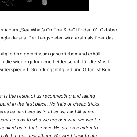
s Album „See What’s On The Side“ für den 01. Oktober
Single daraus. Der Langspieler wird erstmals über das
dmitgliedern gemeinsam geschrieben und erhält
ch die wiedergefundene Leidenschaft für die Musik
iderspiegelt. Gründungsmitglied und Gitarrist Ben
m is the result of us reconnecting and falling
and in the first place. No frills or cheap tricks,
uments as hard and as loud as we can! At some
and confused as to who we are and who we want to
ite all of us in that sense. We are so excited to
u all, but our new album. We went back to our