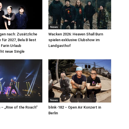
News
egen nach: Zusätzliche
Wacken 2026: Heaven Shall Burn
für 2027, Bela B liest
spielen exklusive Clubshow im
 Farin Urlaub
Landgasthof
cht neue Single
News
– „Rise of the Roach“
blink-182 – Open Air Konzert in
Berlin