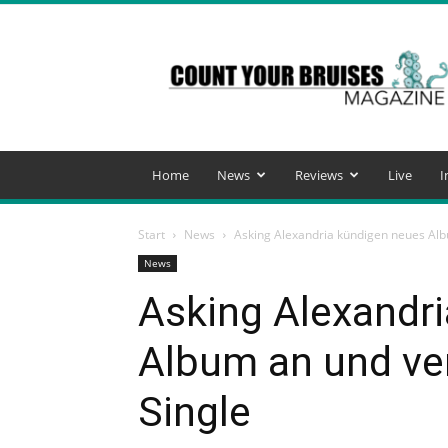
Count
Your
Bruises
Magazine
Home
News
Reviews
Live
I
Start
News
Asking Alexandria kündigen neues Albu
News
Asking Alexandr
Album an und ver
Single