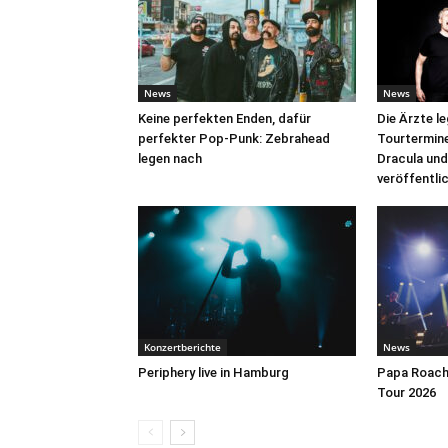
News
News
Keine perfekten Enden, dafür
Die Ärzte l
perfekter Pop-Punk: Zebrahead
Tourtermine 
legen nach
Dracula und
veröffentli
Konzertberichte
News
Periphery live in Hamburg
Papa Roach 
Tour 2026