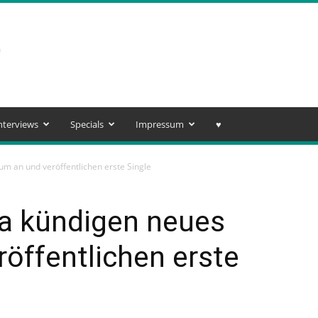
nterviews
Specials
Impressum
♥️
m an und veröffentlichen erste Single
ia kündigen neues
öffentlichen erste