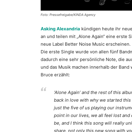
Foto: Pressefreigabe/KINDA Agency
Asking Alexandria
kündigen heute ihr neue
an und teilen mit „Alone Again“ eine erste 
neue Label Better Noise Music erscheinen.
Die erste Single wurde von allen fünf Ban
dadurch eine sehr persönliche Note, die au
und das Musik machen innerhalb der Band w
Bruce erzählt:
‘Alone Again’ and the rest of this albu
back in love with why we started this b
just the five of us playing our instr
point in our lives, we all feel lost 
be, and I think this song will really un
share, not only this new song with yo