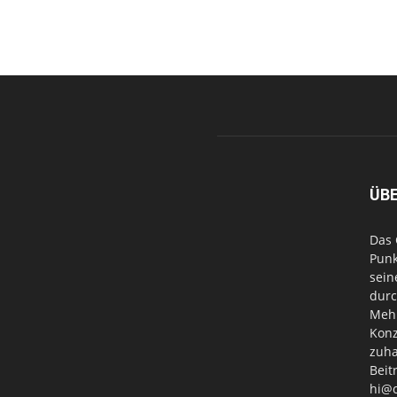
ÜB
Das 
Punk
sein
durc
Mehr
Konz
zuha
Beit
hi@