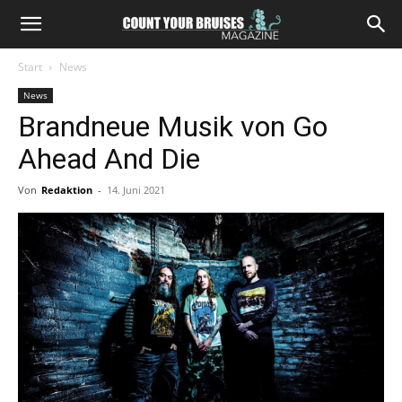
Start
News
News
Brandneue Musik von Go
Ahead And Die
Von
Redaktion
-
14. Juni 2021