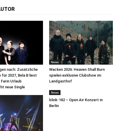
AUTOR
News
egen nach: Zusätzliche
Wacken 2026: Heaven Shall Burn
für 2027, Bela B liest
spielen exklusive Clubshow im
 Farin Urlaub
Landgasthof
cht neue Single
News
blink-182 – Open Air Konzert in
Berlin