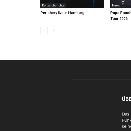
Konzertberichte
News
Periphery live in Hamburg
Papa Roach 
Tour 2026
ÜB
Das 
Punk
sein