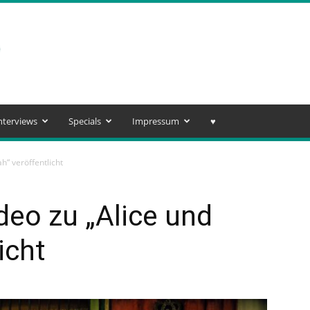
nterviews
Specials
Impressum
♥️
h“ veröffentlicht
deo zu „Alice und
icht