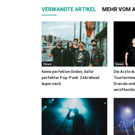
VERWANDTE ARTIKEL
MEHR VOM 
News
News
Keine perfekten Enden, dafür
Die Ärzte l
perfekter Pop-Punk: Zebrahead
Tourtermine 
legen nach
Dracula und
veröffentli