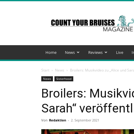
Count
Your
Bruises
Magazine
Home
News
Reviews
Live
I
Start
News
Broilers: Musikvideo zu „Alice und Sara
News
Sisterhood
Broilers: Musikvi
Sarah“ veröffentl
Von
Redaktion
-
2. September 2021