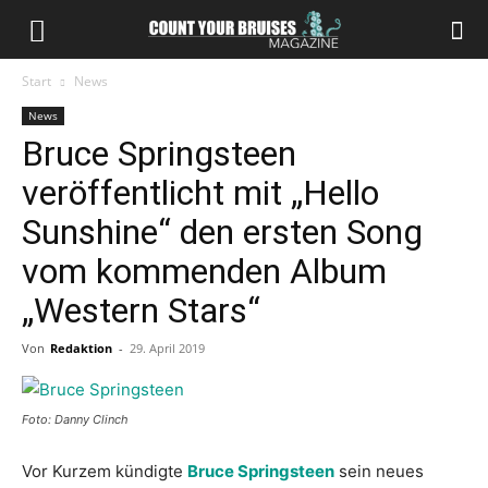
Start
News
News
Bruce Springsteen
veröffentlicht mit „Hello
Sunshine“ den ersten Song
vom kommenden Album
„Western Stars“
Von
Redaktion
-
29. April 2019
Foto: Danny Clinch
Vor Kurzem kündigte
Bruce Springsteen
sein neues