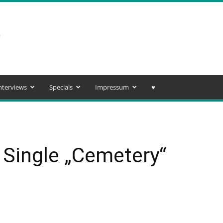
nterviews
Specials
Impressum
♥️
 Single „Cemetery“