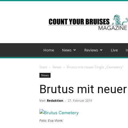
Count
Your
Bruises
Magazine
Home
News
Reviews
Live
I
Start
News
Brutus mit neuer Single „Cemetery“
News
Brutus mit neuer
Von
Redaktion
-
27. Februar 2019
Foto: Eva Vlonk