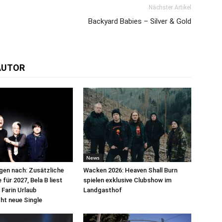
Nächster Artikel
Backyard Babies – Silver & Gold
AUTOR
News
egen nach: Zusätzliche
Wacken 2026: Heaven Shall Burn
für 2027, Bela B liest
spielen exklusive Clubshow im
 Farin Urlaub
Landgasthof
cht neue Single