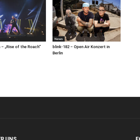
News
– „Rise of the Roach“
blink-182 – Open Air Konzert in
Berlin
ER UNS
F