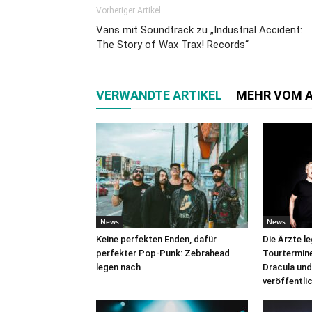
Vorheriger Artikel
Vans mit Soundtrack zu „Industrial Accident:
The Story of Wax Trax! Records“
VERWANDTE ARTIKEL
MEHR VOM 
News
News
Keine perfekten Enden, dafür
Die Ärzte l
perfekter Pop-Punk: Zebrahead
Tourtermine 
legen nach
Dracula und
veröffentli