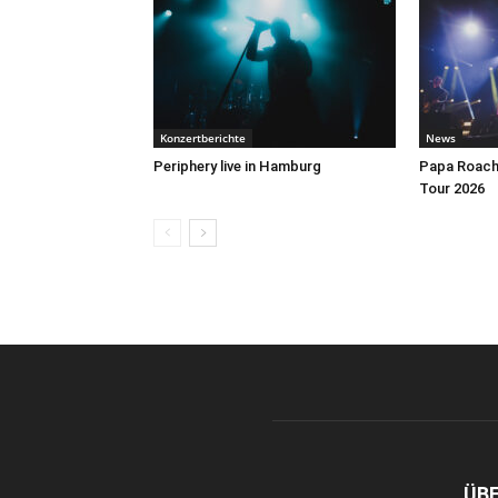
Konzertberichte
News
Periphery live in Hamburg
Papa Roach 
Tour 2026
ÜB