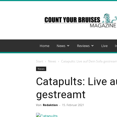
Count
Your
Bruises
Magazine
Home
News
Reviews
Live
I
Start
News
Catapults: Live auf Dein Sofa gestrea
News
Catapults: Live 
gestreamt
Von
Redaktion
-
15. Februar 2021