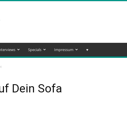
nterviews
Specials
Impressum
♥️
mt
auf Dein Sofa