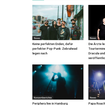
News
News
Keine perfekten Enden, dafür
Die Ärzte l
perfekter Pop-Punk: Zebrahead
Tourtermine 
legen nach
Dracula und
veröffentli
Konzertberichte
News
Periphery live in Hamburg
Papa Roach 