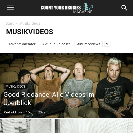
Start
Musikvideos
MUSIKVIDEOS
Adventskalender
Aktuelle Releases
Albumreviews
MUSIKVIDEOS
Good Riddance: Alle Videos im
Überblick
Redaktion
-
15. Juni 2022