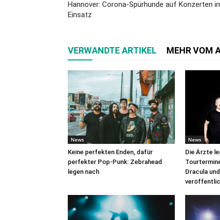
Hannover: Corona-Spürhunde auf Konzerten i
Einsatz
VERWANDTE ARTIKEL
MEHR VOM 
News
News
Keine perfekten Enden, dafür
Die Ärzte l
perfekter Pop-Punk: Zebrahead
Tourtermine 
legen nach
Dracula und
veröffentli