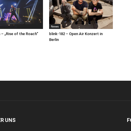
News
– „Rise of the Roach“
blink-182 – Open Air Konzert in
Berlin
ER UNS
F