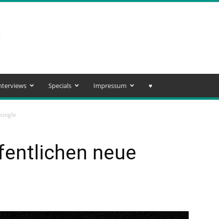
nterviews
Specials
Impressum
♥️
single
ffentlichen neue