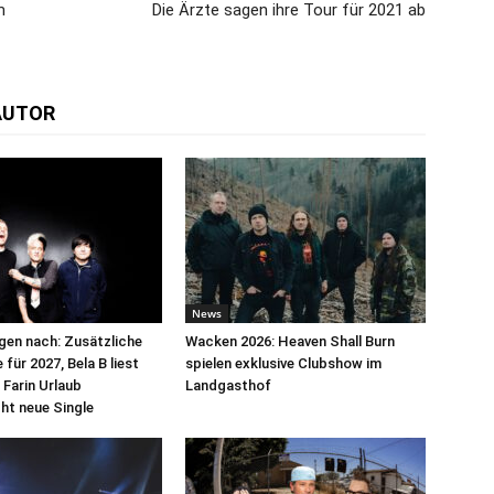
m
Die Ärzte sagen ihre Tour für 2021 ab
AUTOR
News
egen nach: Zusätzliche
Wacken 2026: Heaven Shall Burn
für 2027, Bela B liest
spielen exklusive Clubshow im
 Farin Urlaub
Landgasthof
cht neue Single