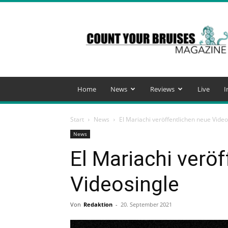
Count
Your
Bruises
Magazine
Home
News
Reviews
Live
I
Start
News
El Mariachi veröffentlichen neue Video
News
El Mariachi verö
Videosingle
Von
Redaktion
-
20. September 2021