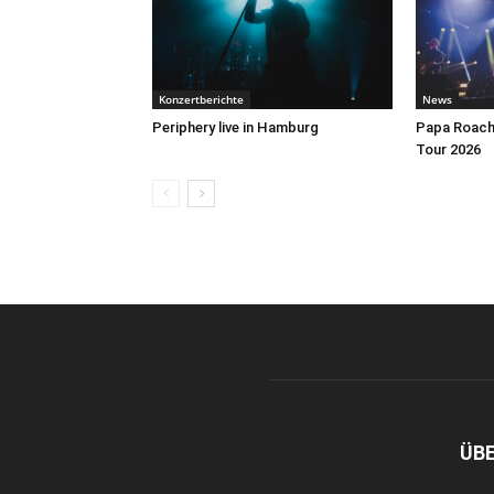
Konzertberichte
News
Periphery live in Hamburg
Papa Roach 
Tour 2026
ÜB