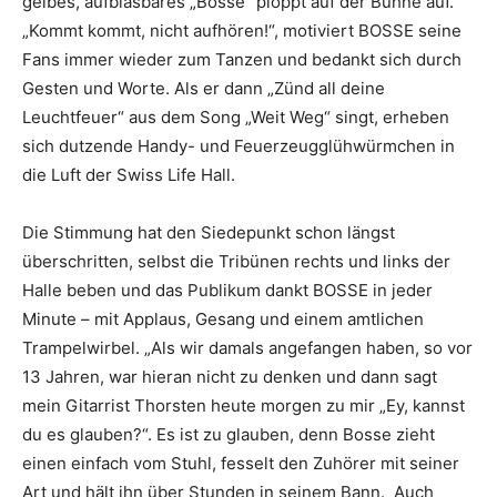
gelbes, aufblasbares „Bosse“ ploppt auf der Bühne auf.
„Kommt kommt, nicht aufhören!“, motiviert BOSSE seine
Fans immer wieder zum Tanzen und bedankt sich durch
Gesten und Worte. Als er dann „Zünd all deine
Leuchtfeuer“ aus dem Song „Weit Weg“ singt, erheben
sich dutzende Handy- und Feuerzeugglühwürmchen in
die Luft der Swiss Life Hall.
Die Stimmung hat den Siedepunkt schon längst
überschritten, selbst die Tribünen rechts und links der
Halle beben und das Publikum dankt BOSSE in jeder
Minute – mit Applaus, Gesang und einem amtlichen
Trampelwirbel. „Als wir damals angefangen haben, so vor
13 Jahren, war hieran nicht zu denken und dann sagt
mein Gitarrist Thorsten heute morgen zu mir „Ey, kannst
du es glauben?“. Es ist zu glauben, denn Bosse zieht
einen einfach vom Stuhl, fesselt den Zuhörer mit seiner
Art und hält ihn über Stunden in seinem Bann. Auch