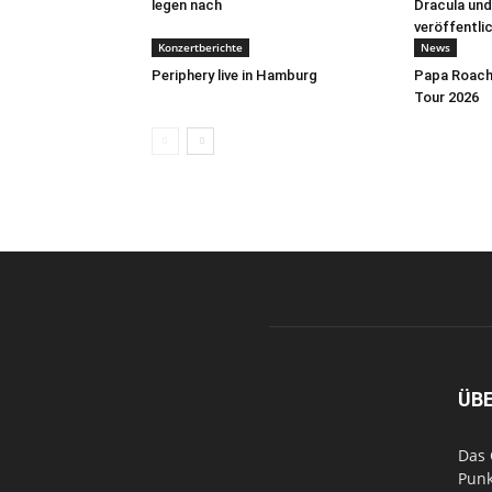
legen nach
Dracula und
veröffentli
Konzertberichte
News
Periphery live in Hamburg
Papa Roach 
Tour 2026
ÜB
Das 
Punk