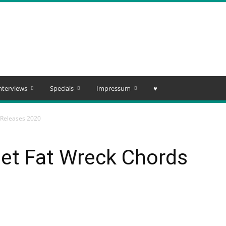
nterviews
Specials
Impressum
♥️
 Releases 2020
det Fat Wreck Chords