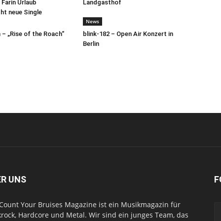
 Farin Urlaub
Landgasthof
cht neue Single
News
– „Rise of the Roach“
blink-182 – Open Air Konzert in
Berlin
ER UNS
F
Count Your Bruises Magazine ist ein Musikmagazin für
rock, Hardcore und Metal. Wir sind ein junges Team, das