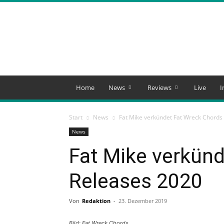
Count
Your
Bruises
Magazine
Home
News
Reviews
Live
I
Start
News
Fat Mike verkündet Fat Wreck Chords
News
Fat Mike verkün
Releases 2020
Von
Redaktion
-
23. Dezember 2019
Bild: Fat Wreck Chords