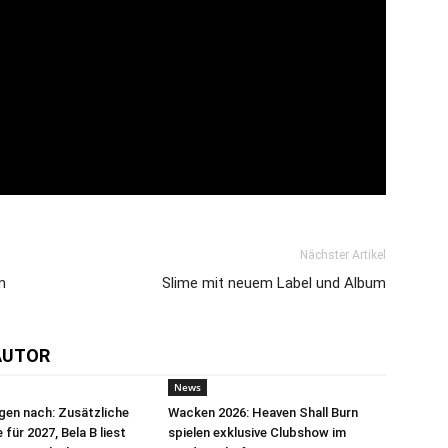
Nächster Artikel
m
Slime mit neuem Label und Album
AUTOR
News
egen nach: Zusätzliche
Wacken 2026: Heaven Shall Burn
für 2027, Bela B liest
spielen exklusive Clubshow im