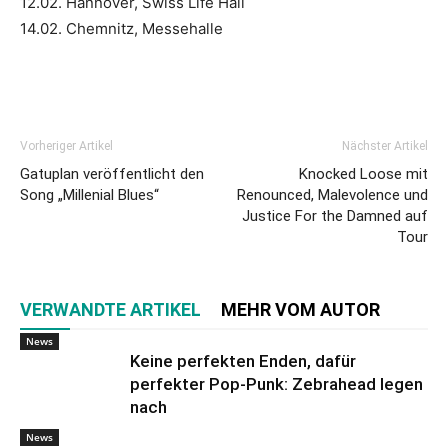
12.02. Hannover, Swiss Life Hall
14.02. Chemnitz, Messehalle
Vorheriger Artikel
Nächster Artikel
Gatuplan veröffentlicht den
Knocked Loose mit
Song „Millenial Blues“
Renounced, Malevolence und
Justice For the Damned auf
Tour
VERWANDTE ARTIKEL
MEHR VOM AUTOR
News
Keine perfekten Enden, dafür
perfekter Pop-Punk: Zebrahead legen
nach
News