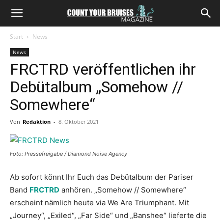
Start
News
News
FRCTRD veröffentlichen ihr
Debütalbum „Somehow //
Somewhere“
Von
Redaktion
-
8. Oktober 2021
Foto: Pressefreigabe / Diamond Noise Agency
Ab sofort könnt Ihr Euch das Debütalbum der Pariser
Band
FRCTRD
anhören. „Somehow // Somewhere“
erscheint nämlich heute via We Are Triumphant. Mit
„Journey“, „Exiled“, „Far Side“ und „Banshee“ lieferte die