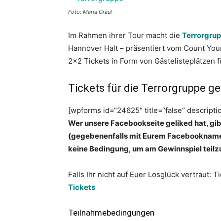
Foto: Maria Graul
Im Rahmen ihrer Tour macht die
Terrorgru
Hannover Halt – präsentiert vom Count Your
2×2 Tickets in Form von Gästelisteplätzen f
Tickets für die Terrorgruppe g
[wpforms id=“24625″ title=“false“ descripti
Wer unsere Facebookseite geliked hat, gib
(gegebenenfalls mit Eurem Facebooknamen)
keine Bedingung, um am Gewinnspiel teil
Falls Ihr nicht auf Euer Losglück vertraut: T
Tickets
Teilnahmebedingungen