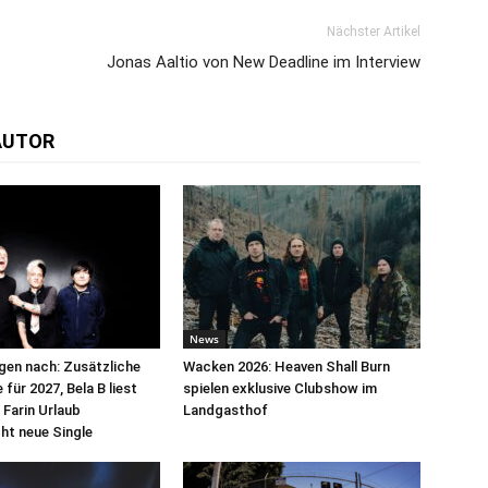
Nächster Artikel
Jonas Aaltio von New Deadline im Interview
AUTOR
News
egen nach: Zusätzliche
Wacken 2026: Heaven Shall Burn
für 2027, Bela B liest
spielen exklusive Clubshow im
 Farin Urlaub
Landgasthof
cht neue Single