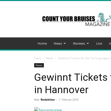
Count
Your
Bruises
Magazine
Home
News
Reviews
Live
I
Start
News
Gewinnt Tickets für die Terrorgruppe 
News
Gewinnt Tickets 
in Hannover
Von
Redaktion
-
1. Februar 2018