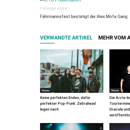
Vorheriger Artikel
Fährmannsfest bestätigt die Alex Mofa Gang
VERWANDTE ARTIKEL
MEHR VOM 
News
News
Keine perfekten Enden, dafür
Die Ärzte l
perfekter Pop-Punk: Zebrahead
Tourtermine 
legen nach
Dracula und
veröffentli