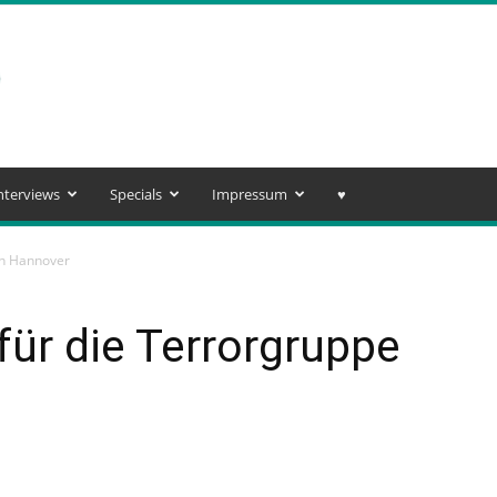
nterviews
Specials
Impressum
♥️
in Hannover
für die Terrorgruppe