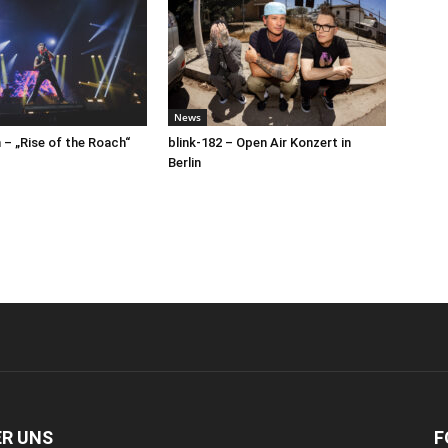
News
– „Rise of the Roach“
blink-182 – Open Air Konzert in
Berlin
ER UNS
F