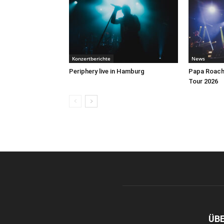
Konzertberichte
News
Periphery live in Hamburg
Papa Roach 
Tour 2026
ÜB