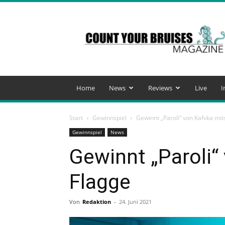
Count
Your
Bruises
Magazine
Home
News
Reviews
Live
I
Start
Gewinnspiel
Gewinnt „Paroli“ von Kafvka mi
Gewinnspiel
News
Gewinnt „Paroli“
Flagge
Von
Redaktion
-
24. Juni 2021