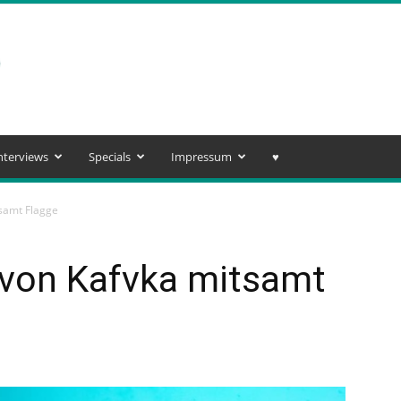
nterviews
Specials
Impressum
♥️
tsamt Flagge
 von Kafvka mitsamt