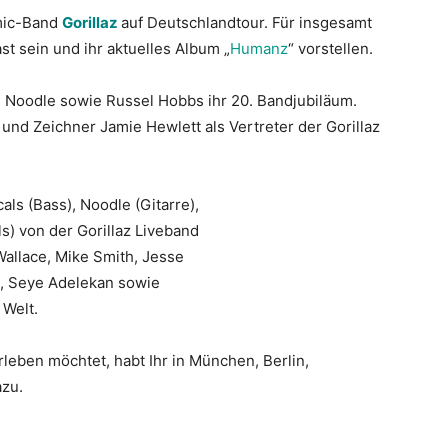
mic-Band
Gorillaz
auf Deutschlandtour. Für insgesamt
t sein und ihr aktuelles Album „
Humanz
“ vorstellen.
, Noodle sowie Russel Hobbs ihr 20. Bandjubiläum.
nd Zeichner Jamie Hewlett als Vertreter der Gorillaz
s (Bass), Noodle (Gitarre),
) von der Gorillaz Liveband
Wallace, Mike Smith, Jesse
e, Seye Adelekan sowie
 Welt.
rleben möchtet, habt Ihr in München, Berlin,
azu.