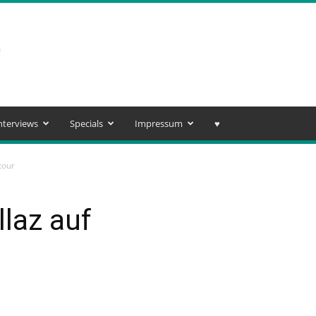
nterviews
Specials
Impressum
♥️
tour
laz auf