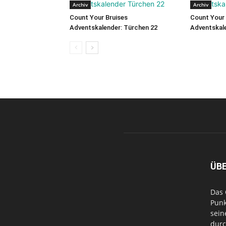
Archiv
Archiv
Count Your Bruises
Count Your 
Adventskalender: Türchen 22
Adventskale
ÜB
Das 
Punk
sein
durc