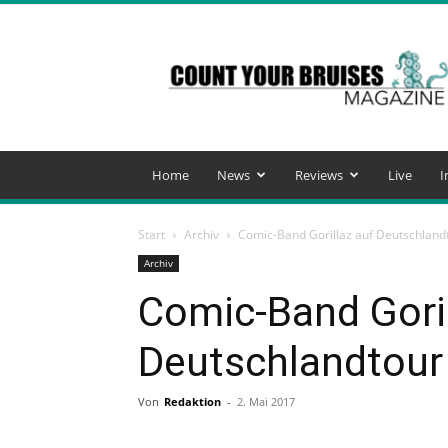
Count
Your
Bruises
Magazine
Home
News
Reviews
Live
I
Start
Archiv
Comic-Band Gorillaz auf Deutschland
Archiv
Comic-Band Goril
Deutschlandtour
Von
Redaktion
-
2. Mai 2017