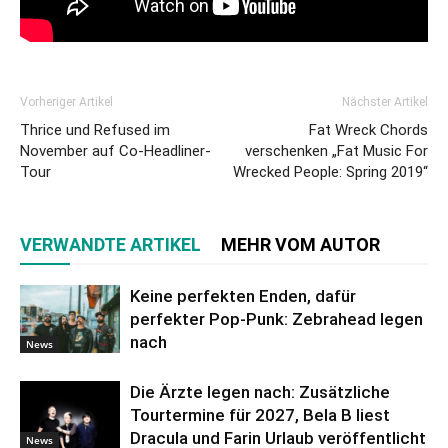
Vorheriger Artikel
Nächster Artikel
Thrice und Refused im
Fat Wreck Chords
November auf Co-Headliner-
verschenken „Fat Music For
Tour
Wrecked People: Spring 2019“
VERWANDTE ARTIKEL
MEHR VOM AUTOR
Keine perfekten Enden, dafür
perfekter Pop-Punk: Zebrahead legen
nach
News
Die Ärzte legen nach: Zusätzliche
Tourtermine für 2027, Bela B liest
Dracula und Farin Urlaub veröffentlicht
News