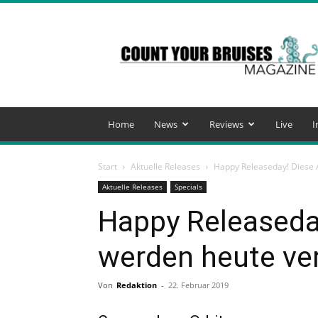
Count
Your
Bruises
Magazine
Home
News
Reviews
Live
I
Start
Aktuelle Releases
Happy Releaseday! Diese A
Aktuelle Releases
Specials
Happy Releaseda
werden heute ver
Von
Redaktion
-
22. Februar 2019