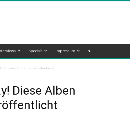
nterviews
Specials
Impressum
♥️
lben werden heute veröffentlicht
y! Diese Alben
öffentlicht