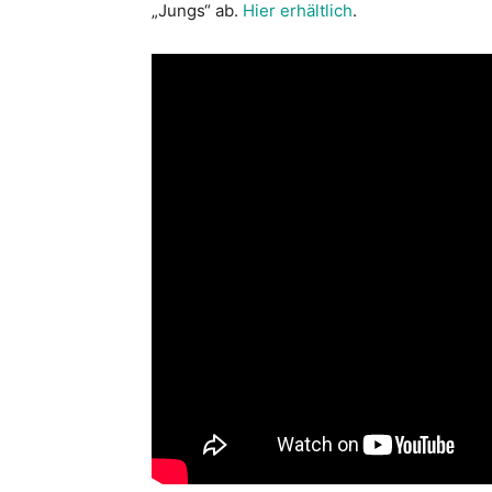
„Jungs“ ab.
Hier erhältlich
.