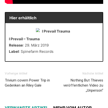
Hier erhältlich
I Prevail – Trauma
Release
: 29. März 2019
Label
: Spinefarm Records
Vorheriger Artikel
Nächster Artikel
Trivium covern Power Trip in
Nothing But Thieves
Gedenken an Riley Gale
veröffentlichen Video zu
„Unperson“
VERWANDTE ARTIKEL
MEHR VOM AUTOR