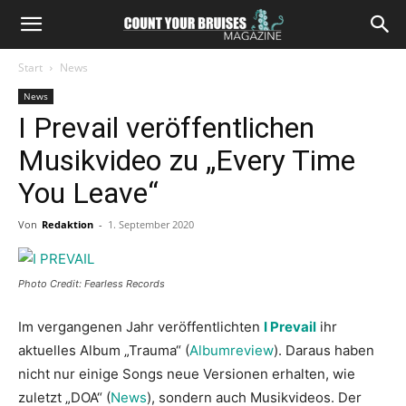
Start
News
News
I Prevail veröffentlichen
Musikvideo zu „Every Time
You Leave“
Von
Redaktion
-
1. September 2020
Photo Credit: Fearless Records
Im vergangenen Jahr veröffentlichten
I Prevail
ihr
aktuelles Album „Trauma“ (
Albumreview
). Daraus haben
nicht nur einige Songs neue Versionen erhalten, wie
zuletzt „DOA“ (
News
), sondern auch Musikvideos. Der