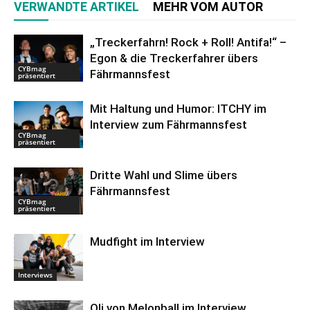
VERWANDTE ARTIKEL
MEHR VOM AUTOR
„Treckerfahrn! Rock + Roll! Antifa!“ –
Egon & die Treckerfahrer übers
CYBmag
Fährmannsfest
präsentiert
Mit Haltung und Humor: ITCHY im
Interview zum Fährmannsfest
CYBmag
präsentiert
Dritte Wahl und Slime übers
Fährmannsfest
CYBmag
präsentiert
Mudfight im Interview
Interviews
Oli von Melonball im Interview