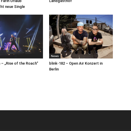
 Farin Urlaub
Landgasthof
cht neue Single
News
– „Rise of the Roach“
blink-182 – Open Air Konzert in
Berlin