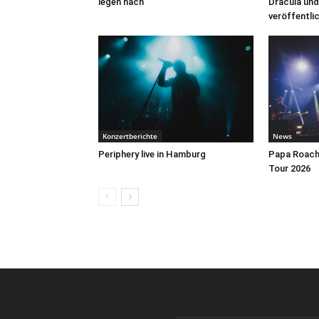
legen nach
Dracula und
veröffentli
Konzertberichte
News
Periphery live in Hamburg
Papa Roach 
Tour 2026