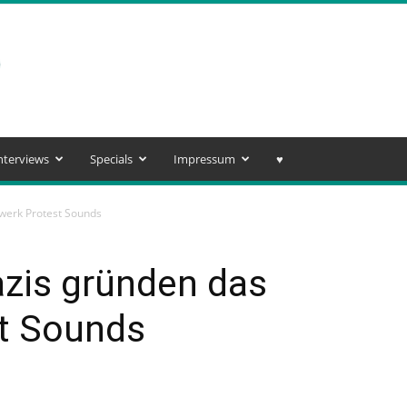
nterviews
Specials
Impressum
♥️
werk Protest Sounds
azis gründen das
t Sounds