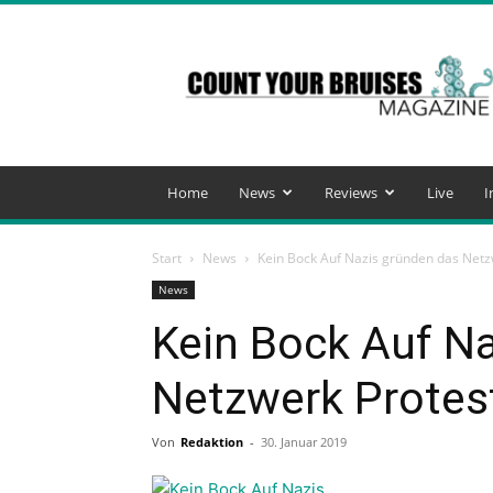
Count
Your
Bruises
Magazine
Home
News
Reviews
Live
I
Start
News
Kein Bock Auf Nazis gründen das Netz
News
Kein Bock Auf N
Netzwerk Protes
Von
Redaktion
-
30. Januar 2019