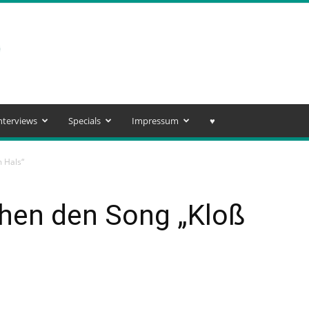
nterviews
Specials
Impressum
♥️
m Hals“
chen den Song „Kloß