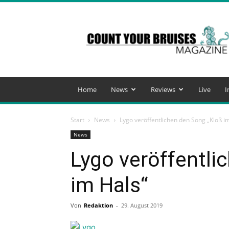
Count
Your
Bruises
Magazine
Home
News
Reviews
Live
I
Start
News
Lygo veröffentlichen den Song „Kloß i
News
Lygo veröffentli
im Hals“
Von
Redaktion
-
29. August 2019