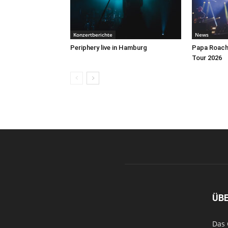
Konzertberichte
News
Periphery live in Hamburg
Papa Roach 
Tour 2026
ÜB
Das 