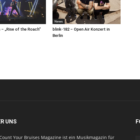
News
– „Rise of the Roach“
blink-182 – Open Air Konzert in
Berlin
ER UNS
F
Count Your Bruises Magazine ist ein Musikmagazin für