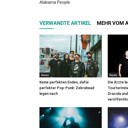
Alabama People
VERWANDTE ARTIKEL
MEHR VOM 
News
News
Keine perfekten Enden, dafür
Die Ärzte l
perfekter Pop-Punk: Zebrahead
Tourtermine 
legen nach
Dracula und
veröffentli