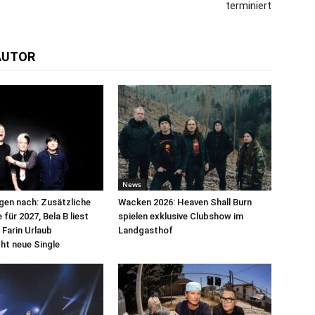
terminiert
AUTOR
News
egen nach: Zusätzliche
Wacken 2026: Heaven Shall Burn
für 2027, Bela B liest
spielen exklusive Clubshow im
 Farin Urlaub
Landgasthof
cht neue Single