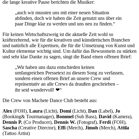
die lange kreative Pause berichten die Musiker:
„auch wir mussten uns mit einer neuen Situation
abfinden, doch wir haben die Zeit genutzt uns über ein
paar Dinge klar zu werden und uns neu zu finden.“
Für keinen Wirtschaftszweig ist die aktuelle Zeit wohl so
kräftezehrend, wie für die kreativen und künstlerischen Branchen
und natürlich alle Expertisen, die für die Umsetzung von Kunst und
Kultur elementar wichtig sind. Um dafür das Bewusstsein zu stärken
und sehr klar Danke zu sagen, singt die Band einen offenen Brief:
„Wir haben uns dazu entschieden keinen
umfangreichen Pressetext zu diesem Song zu verfassen,
sondern einen offenen Brief an unsere Crew und
repräsentativ an alle Crews da draußen geschrieben –
ihr seid wundervoll! ❤“
Die Crew von Machete Dance Club besteht aus:
Alex
(FOH),
Laura
(Licht),
Domi
(Licht),
Dan
(Label),
Jo
(Booking& Tourmanager),
Bommel
(Sub Bass),
David
(Kamera),
Dennis P.
(Co Producer),
Dennis W.
(Fotograf),
Ferdi
(FOH),
Sascha
(Creative Director),
Effi
(Merch),
Jimoh
(Merch),
Attila
(Tattoo Artist)