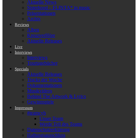
Aktuelle News
Sisterhood – FLINTA* in music
Präsentationen
Archiv
Reviews
Alben
KreuzverHöre
Aktuelle Releases
Live
Interviews
Interviews
Tourtagebücher
Specials
Aktuelle Releases
Tracks der Woche
Dokumentationen
Musikvideos
Behind The Artwork & Lyrics
Gewinnspiele
Impressum
#teamcyb
Unser Team
Werde Teil des Teams
Datenschutzerklärung
Haftungsausschluss