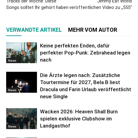
Tracks der Woche: Diese
Jimmy Eat World
Songs solltet Ihr gehört haben
veröffentlichen Video zu „555“
VERWANDTE ARTIKEL
MEHR VOM AUTOR
Keine perfekten Enden, dafür
perfekter Pop-Punk: Zebrahead legen
nach
News
Die Ärzte legen nach: Zusätzliche
Tourtermine für 2027, Bela B liest
Dracula und Farin Urlaub veröffentlicht
News
neue Single
Wacken 2026: Heaven Shall Burn
spielen exklusive Clubshow im
Landgasthof
News