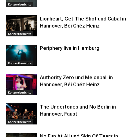
Konzertberichte
Lionheart, Get The Shot und Cabal in
Hannover, Béi Chéz Heinz
Konzertberichte
Periphery live in Hamburg
Konzertberichte
Authority Zero und Melonball in
Hannover, Béi Chéz Heinz
Konzertberichte
The Undertones und No Berlin in
Hannover, Faust
Konzertberichte
No Fun At All und Skin Of Tears in