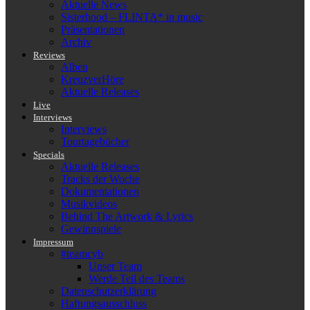
Aktuelle News
Sisterhood – FLINTA* in music
Präsentationen
Archiv
Reviews
Alben
KreuzverHöre
Aktuelle Releases
Live
Interviews
Interviews
Tourtagebücher
Specials
Aktuelle Releases
Tracks der Woche
Dokumentationen
Musikvideos
Behind The Artwork & Lyrics
Gewinnspiele
Impressum
#teamcyb
Unser Team
Werde Teil des Teams
Datenschutzerklärung
Haftungsausschluss