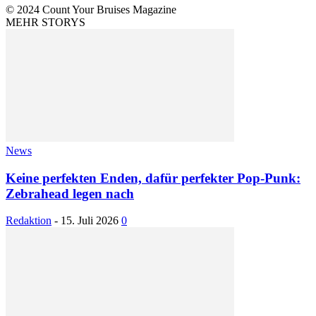
© 2024 Count Your Bruises Magazine
MEHR STORYS
News
Keine perfekten Enden, dafür perfekter Pop-Punk:
Zebrahead legen nach
Redaktion
-
15. Juli 2026
0