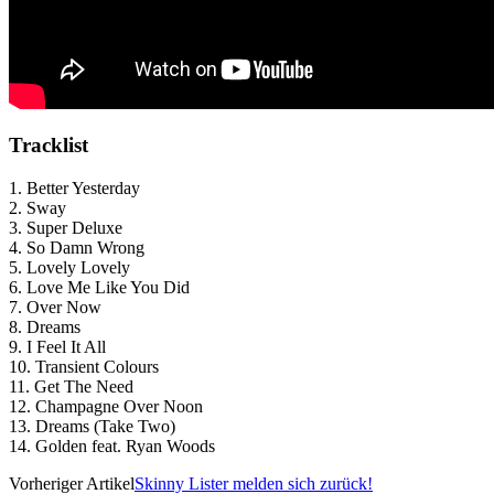
Tracklist
1. Better Yesterday
2. Sway
3. Super Deluxe
4. So Damn Wrong
5. Lovely Lovely
6. Love Me Like You Did
7. Over Now
8. Dreams
9. I Feel It All
10. Transient Colours
11. Get The Need
12. Champagne Over Noon
13. Dreams (Take Two)
14. Golden feat. Ryan Woods
Vorheriger Artikel
Skinny Lister melden sich zurück!