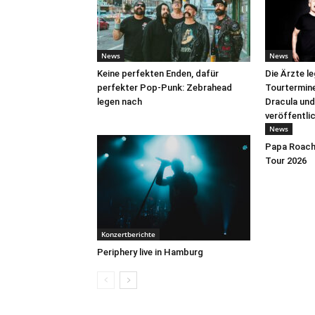
News
News
Keine perfekten Enden, dafür
Die Ärzte l
perfekter Pop-Punk: Zebrahead
Tourtermine 
legen nach
Dracula und
veröffentli
News
Papa Roach 
Tour 2026
Konzertberichte
Periphery live in Hamburg