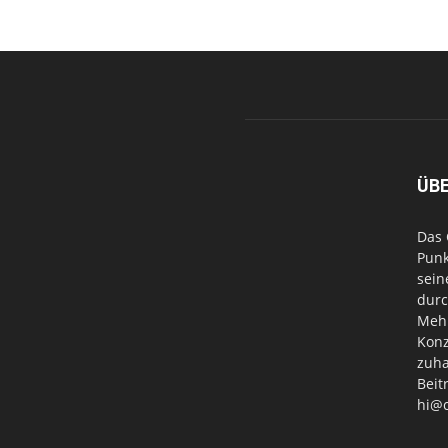
ÜB
Das 
Punk
sein
durc
Mehr
Konz
zuha
Beit
hi@