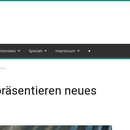
nterviews
Specials
Impressum
♥️
ideo
räsentieren neues