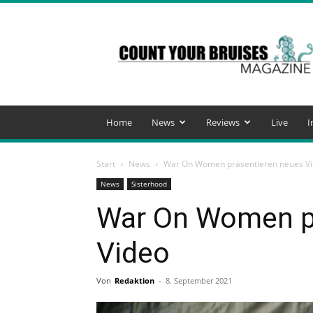
Count
Your
Bruises
Magazine
Home
News
Reviews
Live
I
Start
News
War On Women präsentieren neues V
News
Sisterhood
War On Women p
Video
Von
Redaktion
-
8. September 2021