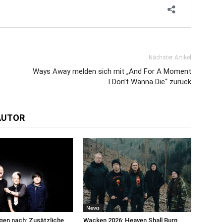
Nächster Artikel
Ways Away melden sich mit „And For A Moment
I Don’t Wanna Die“ zurück
AUTOR
News
egen nach: Zusätzliche
Wacken 2026: Heaven Shall Burn