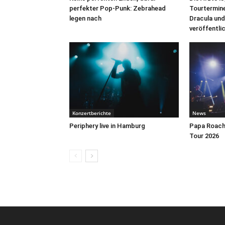
perfekter Pop-Punk: Zebrahead
Tourtermine 
legen nach
Dracula und
veröffentli
Konzertberichte
News
Periphery live in Hamburg
Papa Roach 
Tour 2026