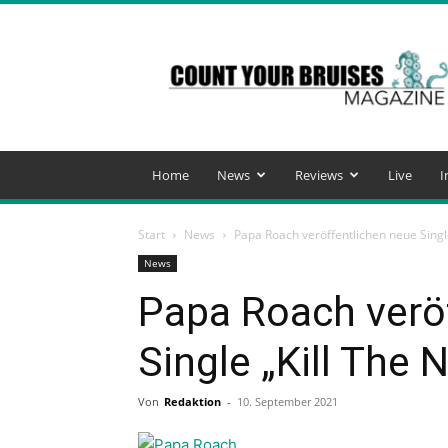
Count
Your
Bruises
Magazine
Home
News
Reviews
Live
I
Start
News
Papa Roach veröffentlichen neue Single
News
Papa Roach verö
Single „Kill The 
Von
Redaktion
-
10. September 2021