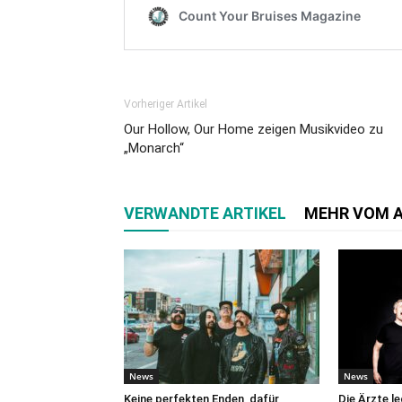
Vorheriger Artikel
Our Hollow, Our Home zeigen Musikvideo zu
„Monarch“
VERWANDTE ARTIKEL
MEHR VOM 
News
News
Keine perfekten Enden, dafür
Die Ärzte l