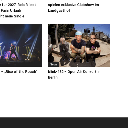
für 2027, Bela B liest
spielen exklusive Clubshow im
 Farin Urlaub
Landgasthof
cht neue Single
News
– „Rise of the Roach“
blink-182 – Open Air Konzert in
Berlin