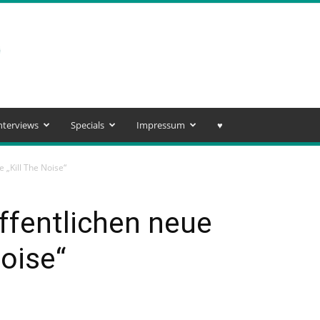
nterviews
Specials
Impressum
♥️
 „Kill The Noise“
ffentlichen neue
Noise“