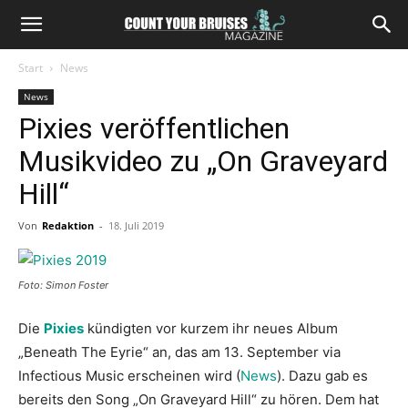
Start
News
News
Pixies veröffentlichen
Musikvideo zu „On Graveyard
Hill“
Von
Redaktion
-
18. Juli 2019
Foto: Simon Foster
Die
Pixies
kündigten vor kurzem ihr neues Album
„Beneath The Eyrie“ an, das am 13. September via
Infectious Music erscheinen wird (
News
). Dazu gab es
bereits den Song „On Graveyard Hill“ zu hören. Dem hat