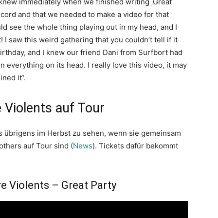
 knew immediately when we finished writing ‚Great
 record and that we needed to make a video for that
uld see the whole thing playing out in my head, and I
 I saw this weird gathering that you couldn’t tell if it
irthday, and I knew our friend Dani from Surfbort had
n everything on its head. I really love this video, it may
ned it“.
 Violents auf Tour
nts übrigens im Herbst zu sehen, wenn sie gemeinsam
thers auf Tour sind (
News
). Tickets dafür bekommt
e Violents – Great Party