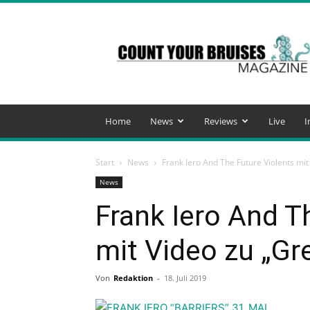
Count
Your
Bruises
Magazine
Home
News
Reviews
Live
I
Start
News
Frank Iero And The Future Violents mit
News
Frank Iero And T
mit Video zu „Gr
Von
Redaktion
-
18. Juli 2019