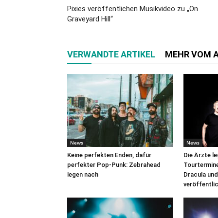
Pixies veröffentlichen Musikvideo zu „On
Graveyard Hill“
VERWANDTE ARTIKEL
MEHR VOM 
News
News
Keine perfekten Enden, dafür
Die Ärzte l
perfekter Pop-Punk: Zebrahead
Tourtermine 
legen nach
Dracula und
veröffentli