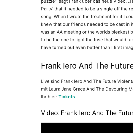
puzzle“, sagt Frank über das neue Video. „I
Party‘ that it needed to be a single off the
song. When I wrote the treatment for it I co
knew that our friends needed to be cast in it!
was an AA meeting or the worlds bleakest b
to be the one to light the fuse that would tur
have turned out even better than I first imagi
Frank Iero And The Future
Live sind Frank Iero And The Future Viole
mit Laura Jane Grace And The Devouring Mo
Ihr hier:
Tickets
Video: Frank Iero And The Futur