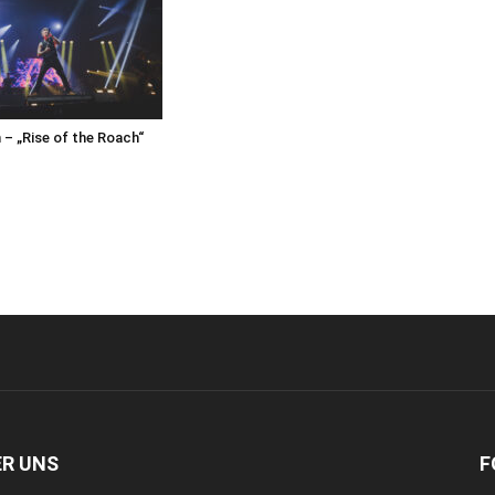
– „Rise of the Roach“
ER UNS
F