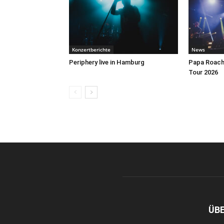
Konzertberichte
News
Periphery live in Hamburg
Papa Roach 
Tour 2026
ÜB