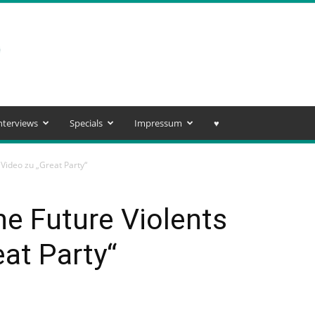
nterviews
Specials
Impressum
♥️
 Video zu „Great Party“
he Future Violents
eat Party“