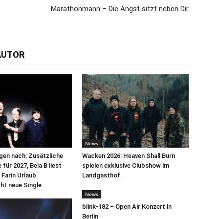
Marathonmann – Die Angst sitzt neben Dir
AUTOR
News
egen nach: Zusätzliche
Wacken 2026: Heaven Shall Burn
für 2027, Bela B liest
spielen exklusive Clubshow im
 Farin Urlaub
Landgasthof
cht neue Single
News
blink-182 – Open Air Konzert in
Berlin