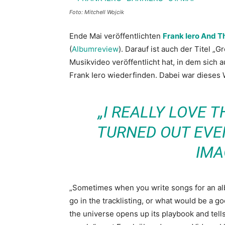
Foto: Mitchell Wojcik
Ende Mai veröffentlichten
Frank Iero And T
(
Albumreview
). Darauf ist auch der Titel „
Musikvideo veröffentlicht hat, in dem sich
Frank Iero wiederfinden. Dabei war dieses We
„I REALLY LOVE T
TURNED OUT EVEN
IMA
„Sometimes when you write songs for an al
go in the tracklisting, or what would be a go
the universe opens up its playbook and tells