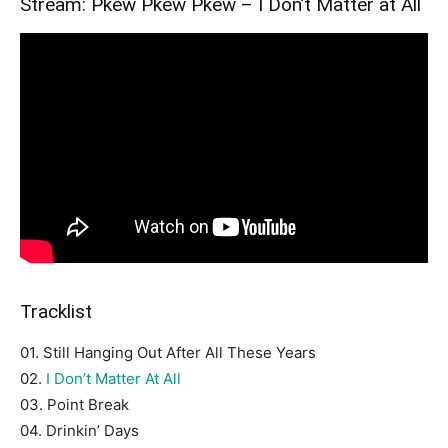
Stream: Pkew Pkew Pkew – I Don’t Matter at All
Tracklist
01. Still Hanging Out After All These Years
02.
I Don’t Matter At All
03. Point Break
04. Drinkin’ Days