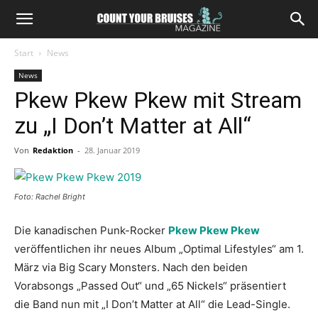
Start
News
News
Pkew Pkew Pkew mit Stream
zu „I Don’t Matter at All“
Von
Redaktion
-
28. Januar 2019
Foto: Rachel Bright
Die kanadischen Punk-Rocker
Pkew Pkew Pkew
veröffentlichen ihr neues Album „Optimal Lifestyles“ am 1.
März via Big Scary Monsters. Nach den beiden
Vorabsongs „Passed Out“ und „65 Nickels“ präsentiert
die Band nun mit „I Don’t Matter at All“ die Lead-Single.