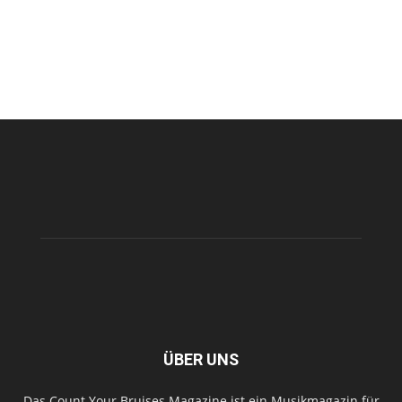
ÜBER UNS
Das Count Your Bruises Magazine ist ein Musikmagazin für