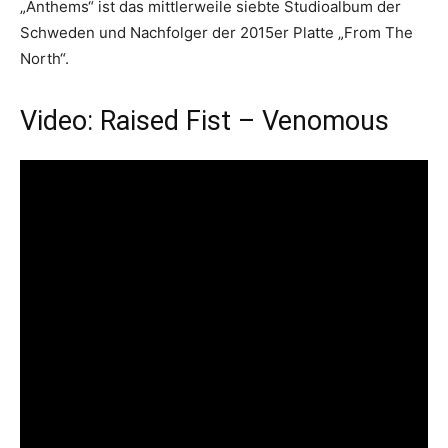
„Anthems“ ist das mittlerweile siebte Studioalbum der
Schweden und Nachfolger der 2015er Platte „From The
North“.
Video: Raised Fist – Venomous