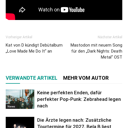
Vorheriger Artikel
Nächster Artikel
Kat von D kündigt Debütalbum
Mastodon mit neuem Song
„Love Made Me Do It“ an
für den „Dark Nights: Death
Metal“ OST
VERWANDTE ARTIKEL
MEHR VOM AUTOR
Keine perfekten Enden, dafür
perfekter Pop-Punk: Zebrahead legen
nach
News
Die Ärzte legen nach: Zusätzliche
Tourtermine für 2027, Bela B liest