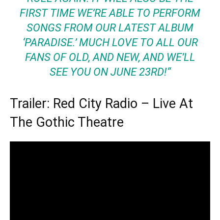
FIRST TIME WE’RE ABLE TO PERFORM
SONGS FROM OUR LATEST ALBUM
‘PARADISE.’ MUCH LOVE TO ALL OUR
FANS OF OLD, AND NEW, AND WE’LL
SEE YOU ON JUNE 23RD!“
Trailer: Red City Radio – Live At
The Gothic Theatre