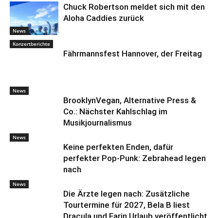
Chuck Robertson meldet sich mit den
Aloha Caddies zurück
News
Konzertberichte
Fährmannsfest Hannover, der Freitag
News
BrooklynVegan, Alternative Press &
Co.: Nächster Kahlschlag im
Musikjournalismus
News
Keine perfekten Enden, dafür
perfekter Pop-Punk: Zebrahead legen
nach
News
Die Ärzte legen nach: Zusätzliche
Tourtermine für 2027, Bela B liest
Dracula und Farin Urlaub veröffentlicht