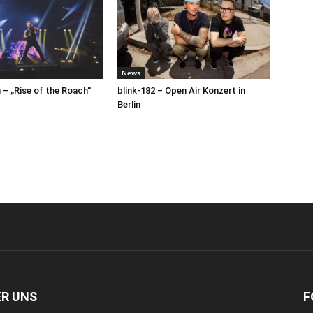
News
– „Rise of the Roach“
blink-182 – Open Air Konzert in
Berlin
ER UNS
F