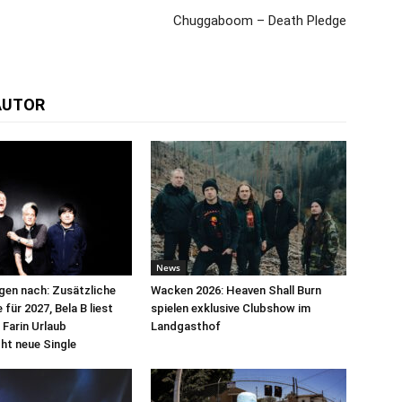
Chuggaboom – Death Pledge
AUTOR
News
egen nach: Zusätzliche
Wacken 2026: Heaven Shall Burn
für 2027, Bela B liest
spielen exklusive Clubshow im
 Farin Urlaub
Landgasthof
cht neue Single