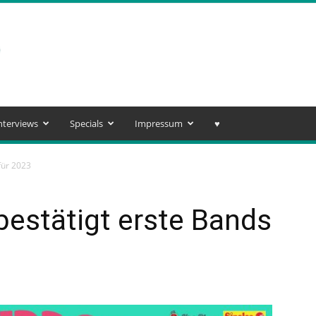
nterviews
Specials
Impressum
♥️
für 2023
estätigt erste Bands