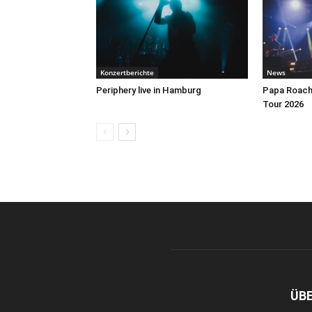
Konzertberichte
News
Periphery live in Hamburg
Papa Roach 
Tour 2026
ÜB