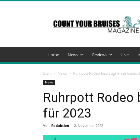
Count
Your
Bruises
Magazine
Home
News
Reviews
Live
I
Start
News
Ruhrpott Rodeo bestätigt erste Bands 
News
Ruhrpott Rodeo b
für 2023
Von
Redaktion
-
2. November 2022