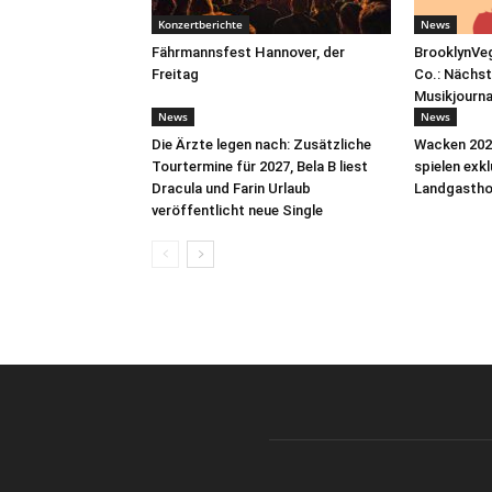
Konzertberichte
News
Fährmannsfest Hannover, der
BrooklynVeg
Freitag
Co.: Nächst
Musikjourn
News
News
Die Ärzte legen nach: Zusätzliche
Wacken 2026
Tourtermine für 2027, Bela B liest
spielen exk
Dracula und Farin Urlaub
Landgastho
veröffentlicht neue Single