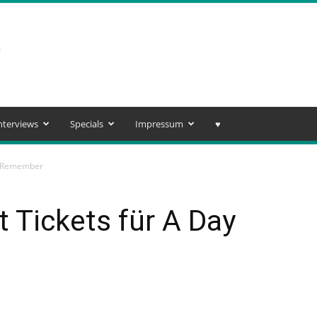
nterviews
Specials
Impressum
♥️
To Remember
t Tickets für A Day