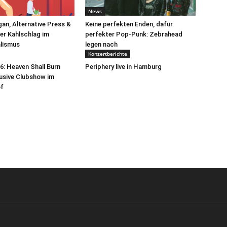
News
an, Alternative Press &
Keine perfekten Enden, dafür
er Kahlschlag im
perfekter Pop-Punk: Zebrahead
alismus
legen nach
Konzertberichte
: Heaven Shall Burn
Periphery live in Hamburg
lusive Clubshow im
f