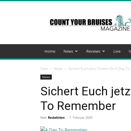
Count
Your
Bruises
Magazine
Home
News
Reviews
Live
I
Start
News
Sichert Euch jetzt Tickets für A Day 
News
Sichert Euch jetz
To Remember
Von
Redaktion
-
7. Februar 2020