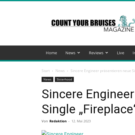
Count
Your
Bruises
Magazine
Home
News
Reviews
Live
I
Start
News
Sincere Engineer präsentieren neue Si
News
Sisterhood
Sincere Engineer
Single „Fireplace
Von
Redaktion
-
12. Mai 2023