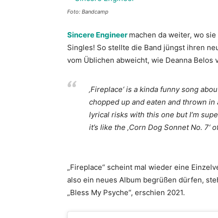
Foto: Bandcamp
Sincere Engineer
machen da weiter, wo sie 
Singles! So stellte die Band jüngst ihren ne
vom Üblichen abweicht, wie Deanna Belos v
‚Fireplace‘ is a kinda funny song abou
chopped up and eaten and thrown in a
lyrical risks with this one but I’m supe
it’s like the ‚Corn Dog Sonnet No. 7‘ o
„Fireplace“ scheint mal wieder eine Einzelv
also ein neues Album begrüßen dürfen, steht
„Bless My Psyche“, erschien 2021.