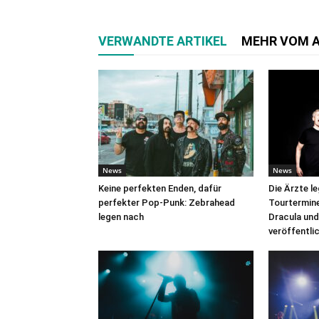
VERWANDTE ARTIKEL
MEHR VOM 
News
News
Keine perfekten Enden, dafür
Die Ärzte l
perfekter Pop-Punk: Zebrahead
Tourtermine 
legen nach
Dracula und
veröffentli