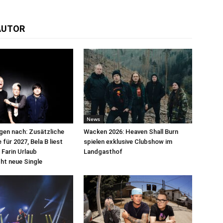
AUTOR
News
egen nach: Zusätzliche
Wacken 2026: Heaven Shall Burn
für 2027, Bela B liest
spielen exklusive Clubshow im
 Farin Urlaub
Landgasthof
cht neue Single