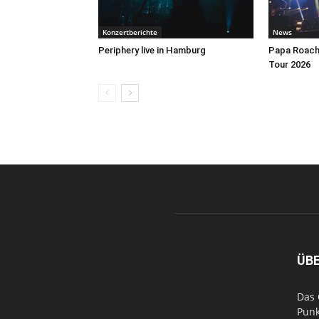
Konzertberichte
News
Periphery live in Hamburg
Papa Roach 
Tour 2026
ÜB
Das 
Punk