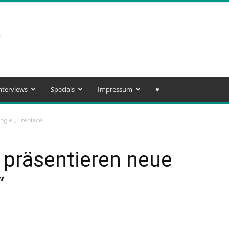
nterviews
Specials
Impressum
♥️
ngle „Fireplace“
 präsentieren neue
“