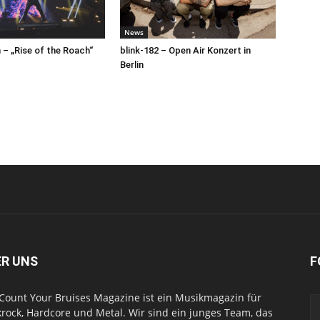
News
– „Rise of the Roach“
blink-182 – Open Air Konzert in
Berlin
ER UNS
F
Count Your Bruises Magazine ist ein Musikmagazin für
rock, Hardcore und Metal. Wir sind ein junges Team, das