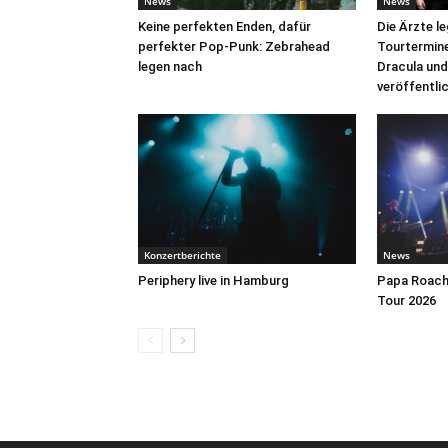
News
News
Keine perfekten Enden, dafür
Die Ärzte l
perfekter Pop-Punk: Zebrahead
Tourtermine 
legen nach
Dracula und
veröffentli
Konzertberichte
News
Periphery live in Hamburg
Papa Roach 
Tour 2026