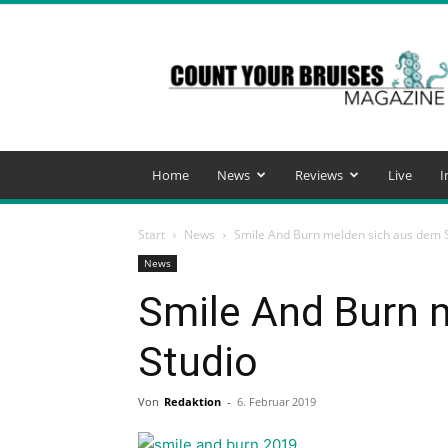
Count
Your
Bruises
Magazine
Home
News
Reviews
Live
I
Start
News
Smile And Burn melden sich aus dem 
News
Smile And Burn 
Studio
Von
Redaktion
-
6. Februar 2019