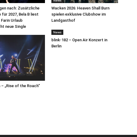
News
egen nach: Zusätzliche
Wacken 2026: Heaven Shall Burn
für 2027, Bela B liest
spielen exklusive Clubshow im
 Farin Urlaub
Landgasthof
cht neue Single
News
blink-182 – Open Air Konzert in
Berlin
– „Rise of the Roach“