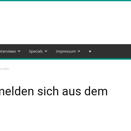
nterviews
Specials
Impressum
♥️
Studio
melden sich aus dem