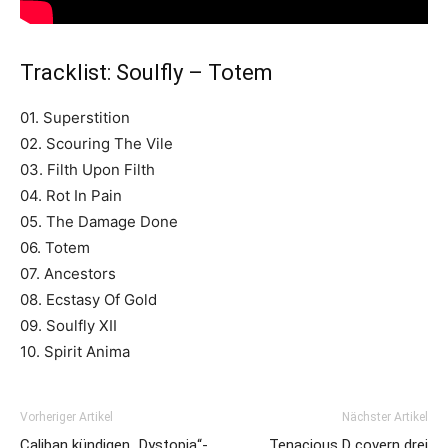
Tracklist: Soulfly – Totem
01. Superstition
02. Scouring The Vile
03. Filth Upon Filth
04. Rot In Pain
05. The Damage Done
06. Totem
07. Ancestors
08. Ecstasy Of Gold
09. Soulfly XII
10. Spirit Anima
Vorheriger Artikel
Nächster Artikel
Caliban kündigen „Dystopia“-
Tenacious D covern drei