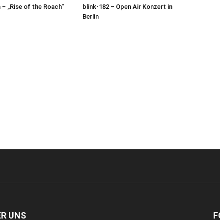
– „Rise of the Roach“
blink-182 – Open Air Konzert in
Berlin
ER UNS
F