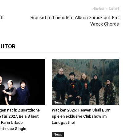
Nächster Artikel
It
Bracket mit neuntem Album zurück auf Fat
Wreck Chords
AUTOR
News
egen nach: Zusätzliche
Wacken 2026: Heaven Shall Burn
für 2027, Bela B liest
spielen exklusive Clubshow im
 Farin Urlaub
Landgasthof
cht neue Single
News