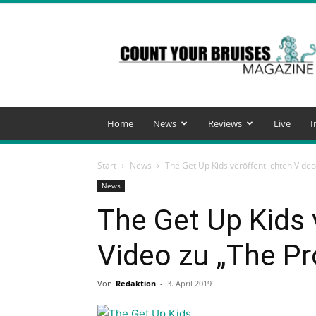
Count
Your
Bruises
Magazine
Home
News
Reviews
Live
I
Start
News
The Get Up Kids veröffentlichten Vide
News
The Get Up Kids 
Video zu „The Pr
Von
Redaktion
-
3. April 2019