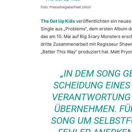
Foto: Pressefreigabe/Fleet Union
The Get Up Kids
veröffentlichten ein neues
Single aus „Problems“, dem ersten Album d
das am 10. Mai auf Big Scary Monsters ersc
dritte Zusammenarbeit mit Regisseur Shawn B
„Better This Way“ produziert hat. Matt Pryor
„IN DEM SONG G
SCHEIDUNG EINES
VERANTWORTUNG I
ÜBERNEHMEN. FÜR
SONG UM SELBSTF