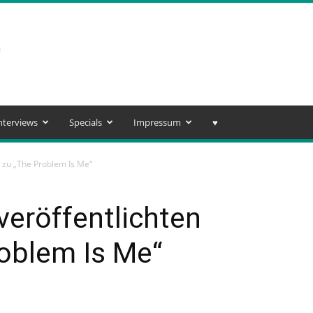
nterviews
Specials
Impressum
♥️
o zu „The Problem Is Me“
veröffentlichten
oblem Is Me“