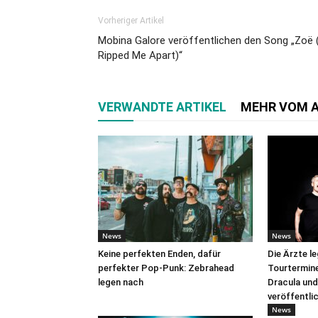
Vorheriger Artikel
Mobina Galore veröffentlichen den Song „Zoë (
Ripped Me Apart)“
VERWANDTE ARTIKEL
MEHR VOM 
News
News
Keine perfekten Enden, dafür
Die Ärzte l
perfekter Pop-Punk: Zebrahead
Tourtermine 
legen nach
Dracula und
veröffentli
News