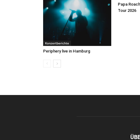
Papa Roach 
Tour 2026
Konzertberichte
Periphery live in Hamburg
ÜB