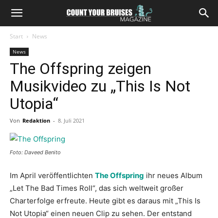
Start
News
News
The Offspring zeigen
Musikvideo zu „This Is Not
Utopia“
Von
Redaktion
-
8. Juli 2021
Foto: Daveed Benito
Im April veröffentlichten
The Offspring
ihr neues Album
„Let The Bad Times Roll“, das sich weltweit großer
Charterfolge erfreute. Heute gibt es daraus mit „This Is
Not Utopia“ einen neuen Clip zu sehen. Der entstand