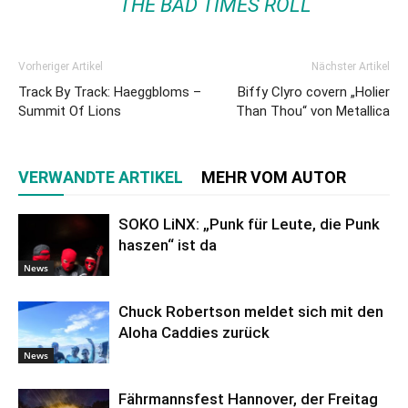
THE BAD TIMES ROLL
Vorheriger Artikel
Nächster Artikel
Track By Track: Haeggbloms –
Biffy Clyro covern „Holier
Summit Of Lions
Than Thou“ von Metallica
VERWANDTE ARTIKEL
MEHR VOM AUTOR
SOKO LiNX: „Punk für Leute, die Punk
haszen“ ist da
News
Chuck Robertson meldet sich mit den
Aloha Caddies zurück
News
Fährmannsfest Hannover, der Freitag