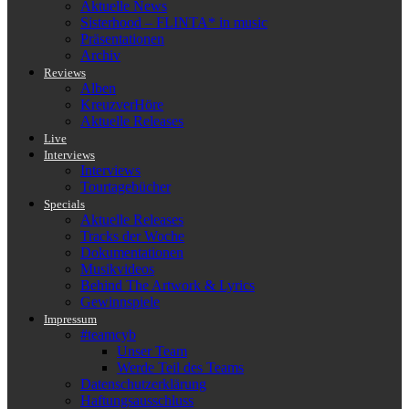
Aktuelle News
Sisterhood – FLINTA* in music
Präsentationen
Archiv
Reviews
Alben
KreuzverHöre
Aktuelle Releases
Live
Interviews
Interviews
Tourtagebücher
Specials
Aktuelle Releases
Tracks der Woche
Dokumentationen
Musikvideos
Behind The Artwork & Lyrics
Gewinnspiele
Impressum
#teamcyb
Unser Team
Werde Teil des Teams
Datenschutzerklärung
Haftungsausschluss