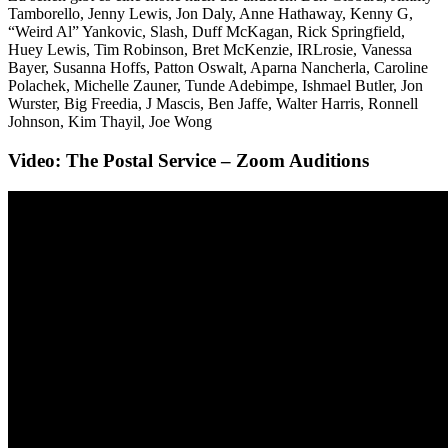
Tamborello, Jenny Lewis, Jon Daly, Anne Hathaway, Kenny G,
“Weird Al” Yankovic, Slash, Duff McKagan, Rick Springfield,
Huey Lewis, Tim Robinson, Bret McKenzie, IRLrosie, Vanessa
Bayer, Susanna Hoffs, Patton Oswalt, Aparna Nancherla, Caroline
Polachek, Michelle Zauner, Tunde Adebimpe, Ishmael Butler, Jon
Wurster, Big Freedia, J Mascis, Ben Jaffe, Walter Harris, Ronnell
Johnson, Kim Thayil, Joe Wong
Video: The Postal Service – Zoom Auditions