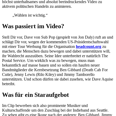
höchst unterhaltsames und absolut beeindruckendes Video zu
aktivem politischen Handeln zu animieren.
„Wählen ist wichtig.“
Was passiert im Video?
Stell Dir vor, Dave von Sub Pop (gespielt von Jon Daly) ruft an und
schlägt Dir vor, wegen der kommenden US-Präsidentschaftswahl
mit einer Tour Werbung für die Organisation
headcount.org
zu
machen, die Menschen dazu bewegen und dabei unterstützen will,
ihr Wahlrecht auszuüben. Seine Idee unterbreitet er natürlich The
Postal Service. Um wirklich was zu bewegen, muss man
bekanntlich auf masse bauen und so sollen ein haufen neuer
Bandmitglieder die Kernbesetzung Ben Gibbard (Death Cab For
Cutie), Jenny Lewis (Rilo Kiley) und Jimmy Tamborello
unterstützen. Und schon dürfen sie dabei zusehen, wie Dave Aquise
betreibt.
Was für ein Staraufgebot
Im Clip bewerben sich also prominente Musiker und
Kulturschaffende um den Zuschlag bei der Indieband aus Seattle.
Zu sehen gibt es eine Ikone nach der anderen:
Ben Gibbard, Jimmy