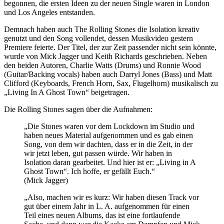
begonnen, die ersten Ideen zu der neuen Single waren in London
und Los Angeles entstanden.
Demnach haben auch The Rolling Stones die Isolation kreativ
genutzt und den Song vollendet, dessen Musikvideo gestern
Premiere feierte. Der Titel, der zur Zeit passender nicht sein könnte,
wurde von Mick Jagger und Keith Richards geschrieben. Neben
den beiden Autoren, Charlie Watts (Drums) und Ronnie Wood
(Guitar/Backing vocals) haben auch Darryl Jones (Bass) und Matt
Clifford (Keyboards, French Horn, Sax, Flugelhorn) musikalisch zu
„Living In A Ghost Town“ beigetragen.
Die Rolling Stones sagen über die Aufnahmen:
„Die Stones waren vor dem Lockdown im Studio und
haben neues Material aufgenommen und es gab einen
Song, von dem wir dachten, dass er in die Zeit, in der
wir jetzt leben, gut passen würde. Wir haben in
Isolation daran gearbeitet. Und hier ist er: „Living in A
Ghost Town“. Ich hoffe, er gefällt Euch.“
(Mick Jagger)
„Also, machen wir es kurz: Wir haben diesen Track vor
gut über einem Jahr in L. A. aufgenommen für einen
Teil eines neuen Albums, das ist eine fortlaufende