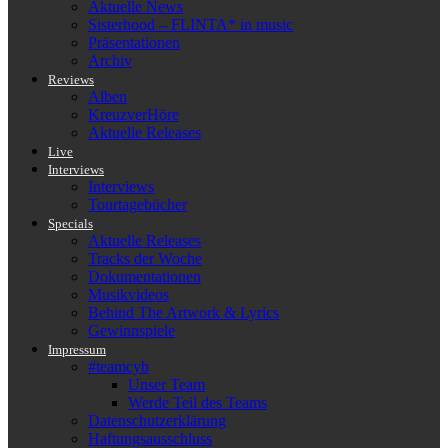
Aktuelle News
Sisterhood – FLINTA* in music
Präsentationen
Archiv
Reviews
Alben
KreuzverHöre
Aktuelle Releases
Live
Interviews
Interviews
Tourtagebücher
Specials
Aktuelle Releases
Tracks der Woche
Dokumentationen
Musikvideos
Behind The Artwork & Lyrics
Gewinnspiele
Impressum
#teamcyb
Unser Team
Werde Teil des Teams
Datenschutzerklärung
Haftungsausschluss