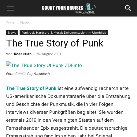
Start
News
News
Punkrock, Hardcore & Metal: Dokumentation im Überblick
The True Story of Punk
Von
Redaktion
-
30. August 2021
Foto: Catalin Pop/Unsplash
The True Story of Punk
ist eine aufwendig recherchierte
US-amerikanische Dokumentarserie über die Entstehung
und Geschichte der Punkmusik, die in vier Folgen
Interviews diverser Punkgrößen begleitet. Sie wurden
erstmals 2019 in den Vereinigten Staaten auf dem
Fernsehsender Epix ausgestrahlt. Die deutschsprachige
Erstausstrahlung fand im selben Jahr bei Spiegel