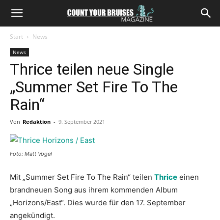
Start
News
News
Thrice teilen neue Single
„Summer Set Fire To The
Rain“
Von
Redaktion
-
9. September 2021
Foto: Matt Vogel
Mit „Summer Set Fire To The Rain“ teilen
Thrice
einen
brandneuen Song aus ihrem kommenden Album
„Horizons/East“. Dies wurde für den 17. September
angekündigt.