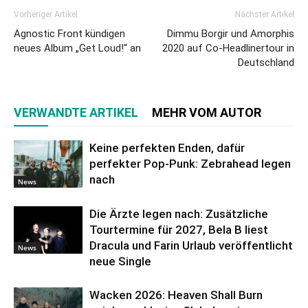
Vorheriger Artikel
Nächster Artikel
Agnostic Front kündigen
Dimmu Borgir und Amorphis
neues Album „Get Loud!“ an
2020 auf Co-Headlinertour in
Deutschland
VERWANDTE ARTIKEL
MEHR VOM AUTOR
Keine perfekten Enden, dafür
perfekter Pop-Punk: Zebrahead legen
nach
News
Die Ärzte legen nach: Zusätzliche
Tourtermine für 2027, Bela B liest
Dracula und Farin Urlaub veröffentlicht
News
neue Single
Wacken 2026: Heaven Shall Burn