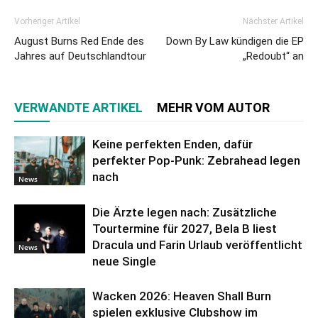
Vorheriger Artikel
Nächster Artikel
August Burns Red Ende des
Down By Law kündigen die EP
Jahres auf Deutschlandtour
„Redoubt“ an
VERWANDTE ARTIKEL
MEHR VOM AUTOR
Keine perfekten Enden, dafür
perfekter Pop-Punk: Zebrahead legen
nach
News
Die Ärzte legen nach: Zusätzliche
Tourtermine für 2027, Bela B liest
Dracula und Farin Urlaub veröffentlicht
News
neue Single
Wacken 2026: Heaven Shall Burn
spielen exklusive Clubshow im