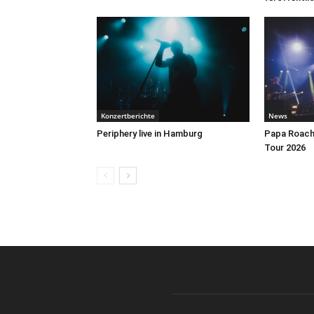
Konzertberichte
News
Periphery live in Hamburg
Papa Roach 
Tour 2026