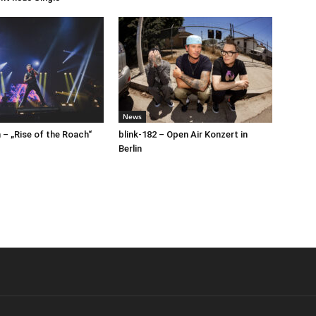
News
– „Rise of the Roach“
blink-182 – Open Air Konzert in
Berlin