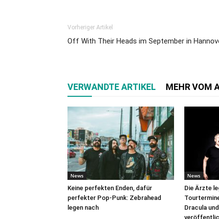
Vorheriger Artikel
Off With Their Heads im September in Hannov
VERWANDTE ARTIKEL
MEHR VOM 
News
News
Keine perfekten Enden, dafür
Die Ärzte l
perfekter Pop-Punk: Zebrahead
Tourtermine 
legen nach
Dracula und
veröffentli