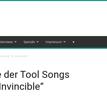
nterviews
Specials
Impressum
♥️
ending“ & „Invincible“
e der Tool Songs
nvincible“