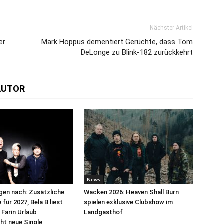
Nächster Artikel
er
Mark Hoppus dementiert Gerüchte, dass Tom
DeLonge zu Blink-182 zurückkehrt
AUTOR
News
egen nach: Zusätzliche
Wacken 2026: Heaven Shall Burn
für 2027, Bela B liest
spielen exklusive Clubshow im
 Farin Urlaub
Landgasthof
cht neue Single