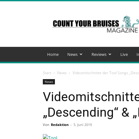
Count
Your
Bruises
Magazine
Home
News
Reviews
Live
I
Start
News
Videomitschnitte der Tool Songs „Desc
News
Videomitschnitt
„Descending“ & „I
Von
Redaktion
-
5. Juni 2019