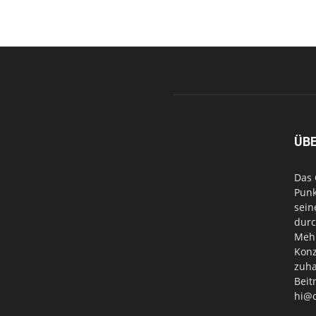
ÜB
Das 
Punk
sein
durc
Mehr
Konz
zuha
Beit
hi@