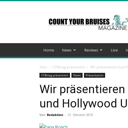
Count
Your
Bruises
Magazine
Home
News
Reviews
Live
I
Start
CYBmag präsentiert
Wir präsentieren Euch
CYBmag präsentiert
News
Präsentation
Wir präsentiere
und Hollywood U
Von
Redaktion
-
31. Oktober 2019