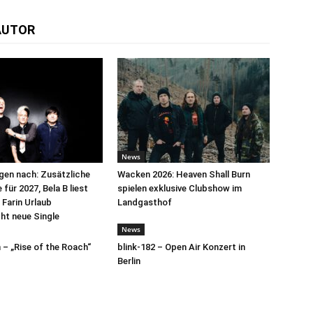
AUTOR
News
egen nach: Zusätzliche
Wacken 2026: Heaven Shall Burn
für 2027, Bela B liest
spielen exklusive Clubshow im
 Farin Urlaub
Landgasthof
cht neue Single
News
– „Rise of the Roach“
blink-182 – Open Air Konzert in
Berlin