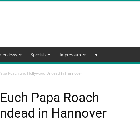
nterviews
Specials
Impressum
♥️
 Papa Roach und Hollywood Undead in Hannover
n Euch Papa Roach
ndead in Hannover