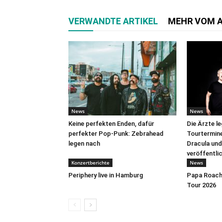
VERWANDTE ARTIKEL
MEHR VOM 
News
News
Keine perfekten Enden, dafür
Die Ärzte l
perfekter Pop-Punk: Zebrahead
Tourtermine 
legen nach
Dracula und
veröffentli
Konzertberichte
News
Periphery live in Hamburg
Papa Roach 
Tour 2026