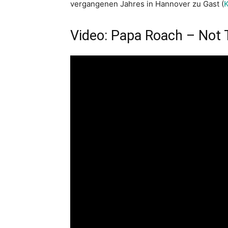
vergangenen Jahres in Hannover zu Gast (
K
Video: Papa Roach – Not 